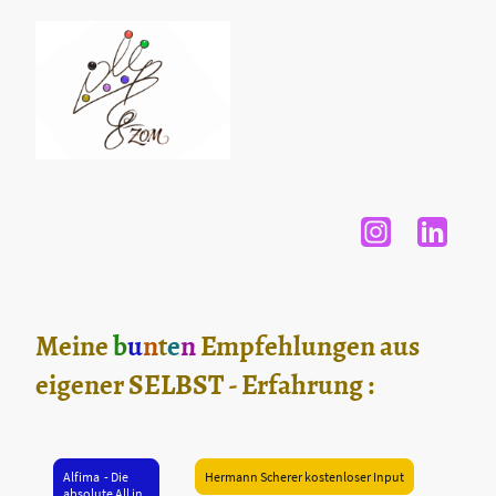
Meine
b
u
n
t
e
n
Empfehlungen aus
eigener SELBST - Erfahrung :
Alfima - Die
Hermann Scherer kostenloser Input
absolute All in