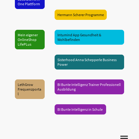
One Plattform
Hermann Scherer Programme
Mein eigener
Intumind App Gesundheit &
OnlineShop
Wohlbefinden
LifePLus
Sisterhood Anna Schepperle Business
Power
LethGrow
BI Bunte Intelligenz Trainer Professionell
Frequenzporta
Ausbildung
l
BI Bunte Intelligenz in Schule