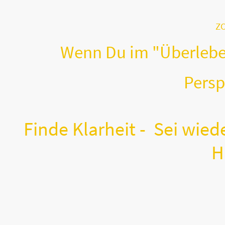
ZO
Wenn Du im "Überleben
erspektivenw
Finde Klarheit - Sei wied
H
Startseite
Über MICH