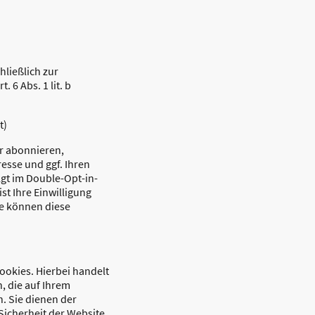
hließlich zur
. 6 Abs. 1 lit. b
t)
r abonnieren,
resse und ggf. Ihren
gt im Double-Opt-in-
st Ihre Einwilligung
Sie können diese
okies. Hierbei handelt
n, die auf Ihrem
. Sie dienen der
Sicherheit der Website.