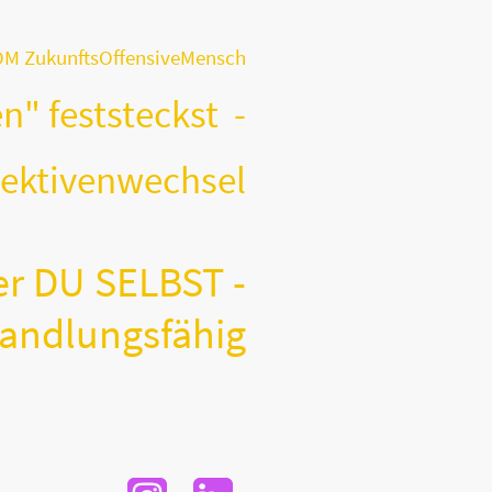
M ZukunftsOffensiveMensch
" feststeckst -
echsel
er DU SELBST -
andlungsfähig
Coaching & Mentoring