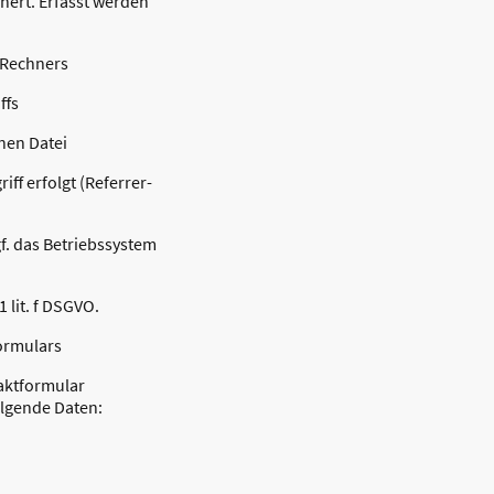
hert. Erfasst werden
 Rechners
ffs
nen Datei
iff erfolgt (Referrer-
. das Betriebssystem
1 lit. f DSGVO.
ormulars
aktformular
olgende Daten: