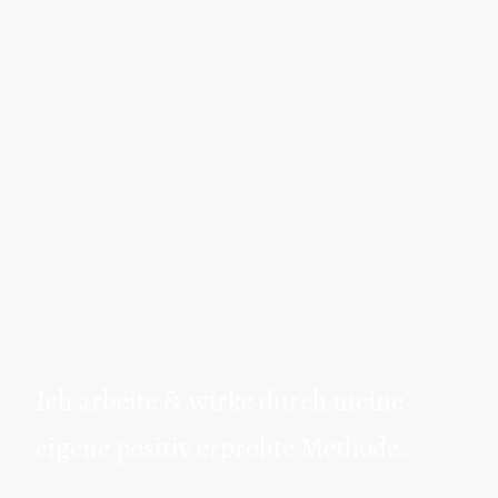
Stärkung deines
Selbstvertrauens
konkrete Entscheidungen
statt Gedankenchaos
Klarheit über deine Situation
und nächsten Schritte
Ich arbeite & wirke durch meine
eigene positiv erprobte Methode: