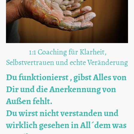
1:1 Coaching für Klarheit,
Selbstvertrauen und echte Veränderung
Du funktionierst , gibst Alles von
Dir und die Anerkennung von
Außen fehlt.
Du wirst nicht verstanden und
wirklich gesehen in All´dem was