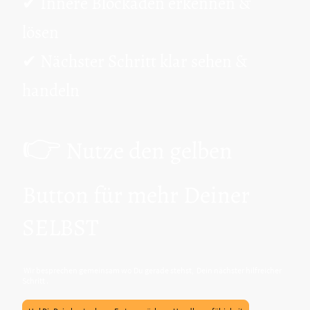
✔ Innere Blockaden erkennen &
lösen
✔ Nächster Schritt klar sehen &
handeln
👉
Nutze den gelben
Button für mehr Deiner
SELBST
Wir besprechen gemeinsam wo Du gerade stehst, Dein nächster hilfreicher
Schritt .