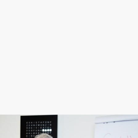
Ich arbeite mit einem ganzheitlichen
Ansatz, der fünf zentrale Bereiche
verbindet:
Selbstwahrnehmung
Selbstbewusstsein
Selbstvertrauen
Selbstwirksamkeit
Selbstbestimmung